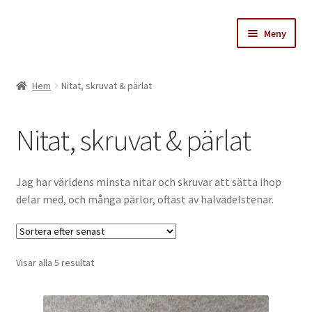
Hoppa
Hoppa
Meny
till
till
navigering
innehåll
Stinas skattkammare
Hem
Nitat, skruvat & pärlat
Varukorg
Nitat, skruvat & pärlat
Till kassan
Köpvillkor
Jag har världens minsta nitar och skruvar att sätta ihop
delar med, och många pärlor, oftast av halvädelstenar.
Sortera
Visar alla 5 resultat
efter
senaste