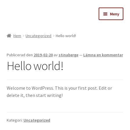
Hoppa
Hoppa
Meny
till
till
navigering
innehåll
Stinas skattkammare
Hem
Uncategorized
Hello world!
Varukorg
Publicerad den
2019-02-20
av
stinaberge
—
Lämna en kommentar
Till kassan
Hello world!
Köpvillkor
Welcome to WordPress. This is your first post. Edit or
delete it, then start writing!
Kategori:
Uncategorized