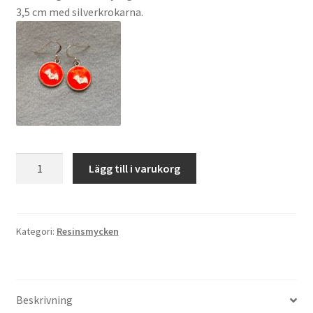
3,5 cm med silverkrokarna.
Örhängen
Lägg till i varukorg
Knallorange
Fladdermöss
mängd
Kategori:
Resinsmycken
Beskrivning