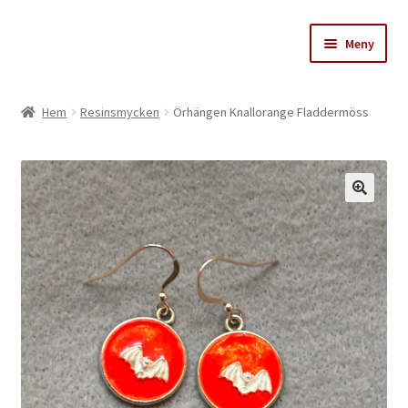
Hoppa
Hoppa
Meny
till
till
navigering
innehåll
Stinas skattkammare
Hem
Resinsmycken
Örhängen Knallorange Fladdermöss
Varukorg
Till kassan
Köpvillkor