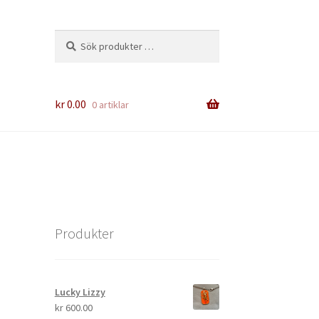
Sök
Sök
efter:
kr
0.00
0 artiklar
Produkter
Lucky Lizzy
kr
600.00