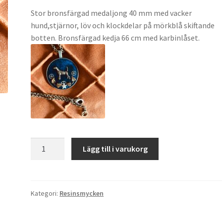
Stor bronsfärgad medaljong 40 mm med vacker
hund,stjärnor, löv och klockdelar på mörkblå skiftande
botten. Bronsfärgad kedja 66 cm med karbinlåset.
Best
Lägg till i varukorg
in
show
mängd
Kategori:
Resinsmycken