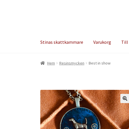
Hoppa
Hoppa
till
till
navigering
innehåll
Stinas skattkammare
Varukorg
Till
Hem
Resinsmycken
Best in show