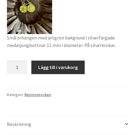
Små örhängen med ärtgrön bakgrund i silverfärgade
medaljongbottnar 11 mm i diameter. På silverkrokar.
Ärtgröna
Lägg till i varukorg
stjärnörhängen
mängd
Kategori:
Resinsmycken
Beskrivning