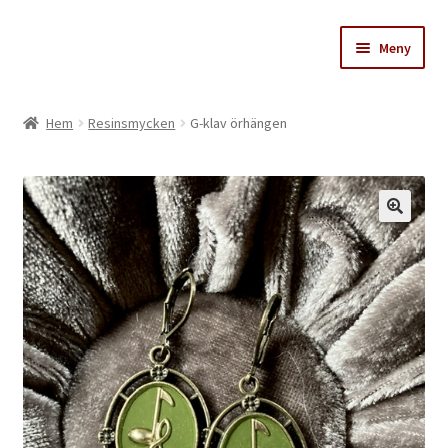
Hoppa
Hoppa
Meny
till
till
navigering
innehåll
Stinas skattkammare
Hem
Resinsmycken
G-klav örhängen
Varukorg
Till kassan
Köpvillkor