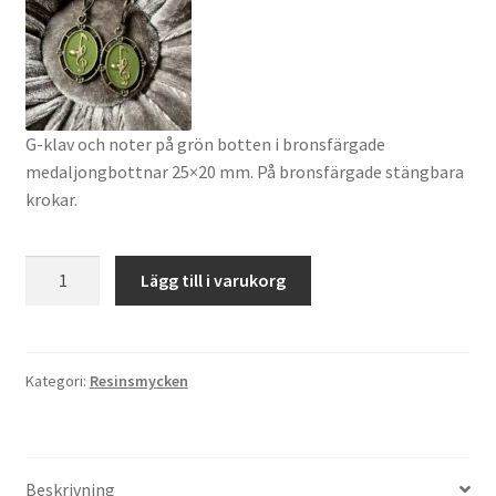
G-klav och noter på grön botten i bronsfärgade
medaljongbottnar 25×20 mm. På bronsfärgade stängbara
krokar.
G-
Lägg till i varukorg
klav
örhängen
mängd
Kategori:
Resinsmycken
Beskrivning