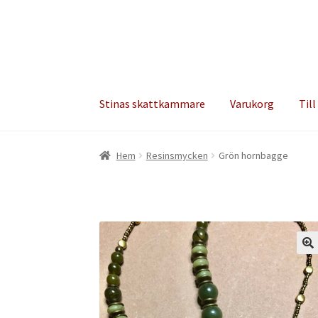
Hoppa
Hoppa
till
till
navigering
innehåll
Stinas skattkammare
Varukorg
Till
Hem
Resinsmycken
Grön hornbagge