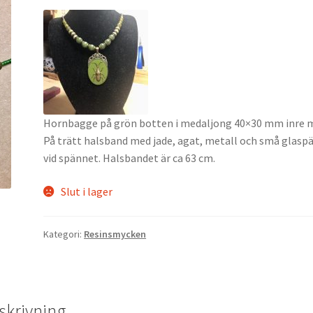
Hornbagge på grön botten i medaljong 40×30 mm inre 
På trätt halsband med jade, agat, metall och små glaspä
vid spännet. Halsbandet är ca 63 cm.
Slut i lager
Kategori:
Resinsmycken
skrivning