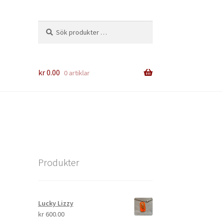
Sök
Sök
efter:
kr
0.00
0 artiklar
Produkter
Lucky Lizzy
kr
600.00