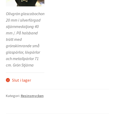
Olivgrön glascabochon
20 mm i silverfärgad
stjärnmedaljong 40
mm /. På halsband
trätt med
grönskimrande små
glaspärlor, lövpärlor
och metallpärlor 71
cm. Grön Stjärna
Slut i lager
Kategori:
Resinsmycken