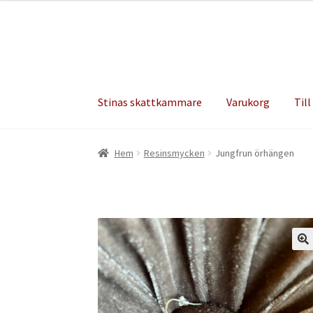
Hoppa
Hoppa
till
till
navigering
innehåll
Stinas skattkammare
Varukorg
Till
Hem
Resinsmycken
Jungfrun örhängen