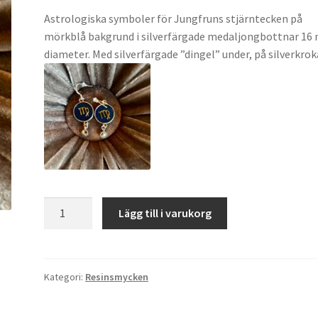
Astrologiska symboler för Jungfruns stjärntecken på
mörkblå bakgrund i silverfärgade medaljongbottnar 16
diameter. Med silverfärgade ”dingel” under, på silverkrok
Jungfrun
Lägg till i varukorg
örhängen
mängd
Kategori:
Resinsmycken