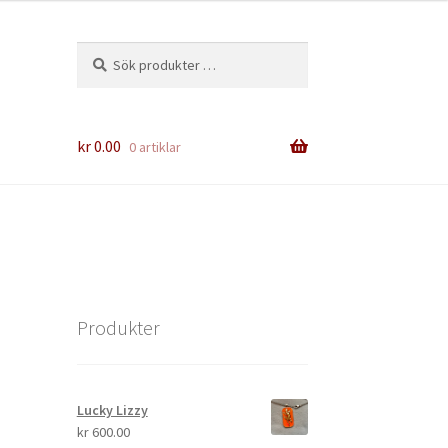
Sök
Sök
efter:
kr
0.00
0 artiklar
Produkter
Lucky Lizzy
kr
600.00