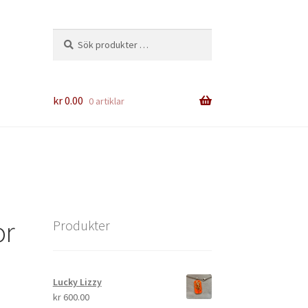
Sök
Sök
efter:
kr
0.00
0 artiklar
or
Produkter
Lucky Lizzy
kr
600.00