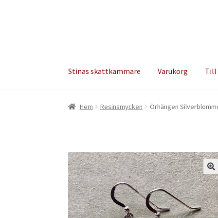
Hoppa
Hoppa
till
till
navigering
innehåll
Stinas skattkammare
Varukorg
Till
Hem
Resinsmycken
Örhängen Silverblomm