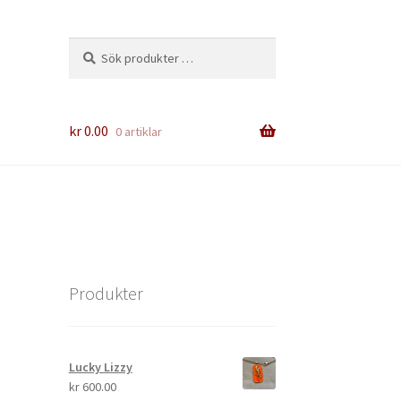
Sök
Sök
efter:
kr
0.00
0 artiklar
Produkter
Lucky Lizzy
kr
600.00