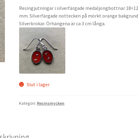
Resingjutningar i silverfärgade medaljongbottnar 18×1
mm. Silverfärgade nottecken på mörkt orange bakgrund
Silverkrokar. Örhängena är ca 3 cm långa.
Slut i lager
Kategori:
Resinsmycken
skrivning