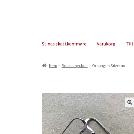
Hoppa
Hoppa
till
till
navigering
innehåll
Stinas skattkammare
Varukorg
Till
Hem
Resinsmycken
Örhängen Silvernot