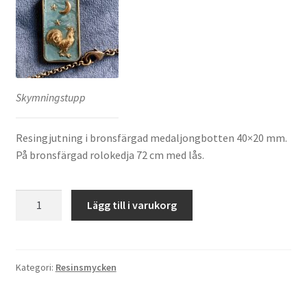
Skymningstupp
Resingjutning i bronsfärgad medaljongbotten 40×20 mm.
På bronsfärgad rolokedja 72 cm med lås.
Skymningstupp
Lägg till i varukorg
mängd
Kategori:
Resinsmycken