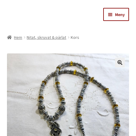
Hoppa
Hoppa
Meny
till
till
navigering
innehåll
Stinas skattkammare
Hem
Nitat, skruvat & pärlat
Kors
Varukorg
Till kassan
Köpvillkor