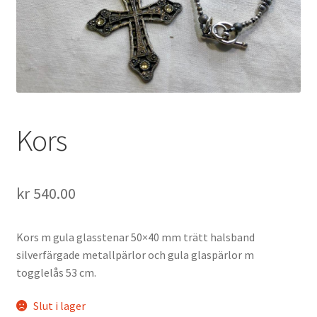
Kors
kr
540.00
Kors m gula glasstenar 50×40 mm trätt halsband
silverfärgade metallpärlor och gula glaspärlor m
togglelås 53 cm.
Slut i lager