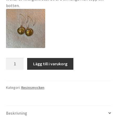
botten.
Örhänge
Lägg till i varukorg
Stor
Stjärna
mängd
Kategori:
Resinsmycken
Beskrivning