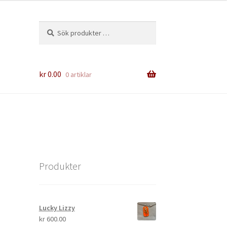
Sök
Sök
efter:
kr
0.00
0 artiklar
Produkter
Lucky Lizzy
kr
600.00