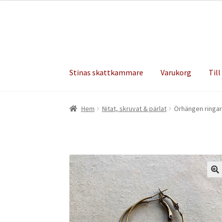
Hoppa
Hoppa
till
till
navigering
innehåll
Stinas skattkammare
Varukorg
Till
Hem
Nitat, skruvat & pärlat
Örhängen ringar