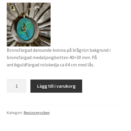
Bronsfärgad dansande kvinna på blågrön bakgrund i
bronsfärgad medaljongbotten 40×30 mm. På
antikguldfärgad rolokedja ca 64 cm med lås.
Upp
Lägg till i varukorg
och
hoppa!
mängd
Kategori:
Resinsmycken