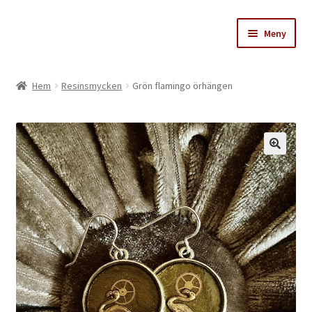
Hoppa
Hoppa
Meny
till
till
navigering
innehåll
Stinas skattkammare
Hem
Resinsmycken
Grön flamingo örhängen
Varukorg
Till kassan
Köpvillkor