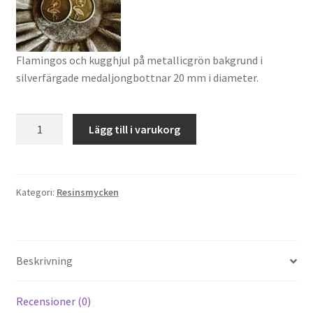
Flamingos och kugghjul på metallicgrön bakgrund i
silverfärgade medaljongbottnar 20 mm i diameter.
Grön
Lägg till i varukorg
flamingo
örhängen
mängd
Kategori:
Resinsmycken
Beskrivning
Recensioner (0)