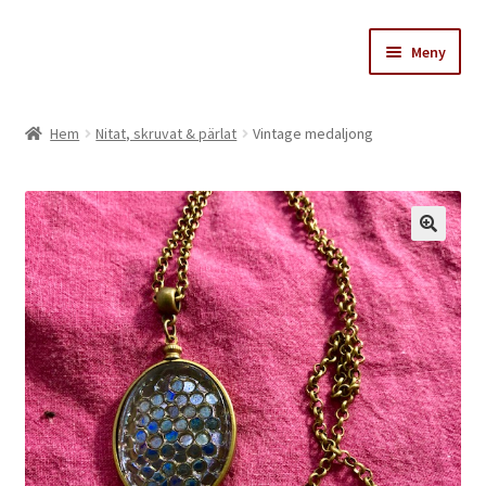
Hoppa
Hoppa
Meny
till
till
navigering
innehåll
Stinas skattkammare
Hem
Nitat, skruvat & pärlat
Vintage medaljong
Varukorg
Till kassan
Köpvillkor