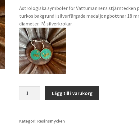
Astrologiska symboler för Vattumannens stjärntecken 
turkos bakgrund i silverfärgade medaljongbottnar 18 m
diameter. På silverkrokar.
Örhängen
Lägg till i varukorg
Vattumannen
mängd
Kategori:
Resinsmycken