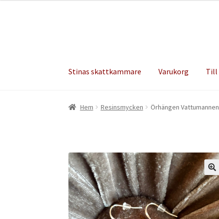
Hoppa
Hoppa
till
till
navigering
innehåll
Stinas skattkammare
Varukorg
Till
Hem
Resinsmycken
Örhängen Vattumannen