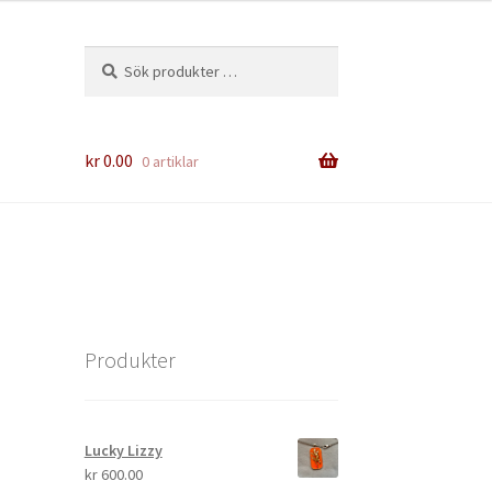
Sök
Sök
efter:
kr
0.00
0 artiklar
Produkter
Lucky Lizzy
kr
600.00